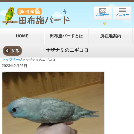
お問合せ
メニュー
HOME
田布施バードとは
所在地案内
サザナミのニギコロ
戻る
トップページ
» サザナミのニギコロ
2023年2月26日