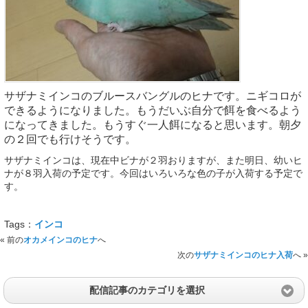
サザナミインコのブルースバングルのヒナです。ニギコロが
できるようになりました。もうだいぶ自分で餌を食べるよう
になってきました。もうすぐ一人餌になると思います。朝夕
の２回でも行けそうです。
サザナミインコは、現在中ビナが２羽おりますが、また明日、幼いヒ
ナが８羽入荷の予定です。今回はいろいろな色の子が入荷する予定で
す。
Tags：
インコ
« 前の
オカメインコのヒナ
へ
次の
サザナミインコのヒナ入荷
へ »
配信記事のカテゴリを選択