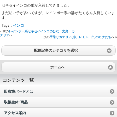
セキセイインコの雛が入荷してきました。
まだ幼い子が多いですが、レインボー系の雛がたくさん入荷していま
す。
Tags：
インコ
« 前の
レインボー系セキセイインコのひな 文鳥 カ
ナリア
へ
次の
手乗りカナリア(赤、レモン、白)のヒナたち
へ »
配信記事のカテゴリを選択
ホームへ
コンテンツ一覧
田布施バードとは
取扱生体･商品
アクセス案内