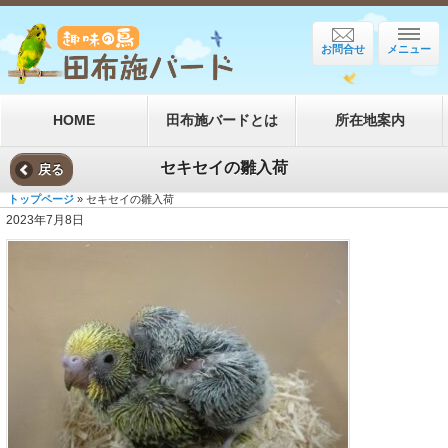
お問合せ
メニュー
HOME
田布施バードとは
所在地案内
セキセイの雛入荷
戻る
トップページ
» セキセイの雛入荷
2023年7月8日