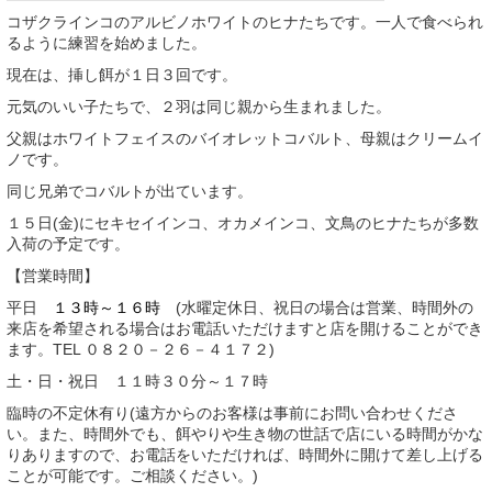
コザクラインコのアルビノホワイトのヒナたちです。一人で食べられ
るように練習を始めました。
現在は、挿し餌が１日３回です。
元気のいい子たちで、２羽は同じ親から生まれました。
父親はホワイトフェイスのバイオレットコバルト、母親はクリームイ
ノです。
同じ兄弟でコバルトが出ています。
１５日(金)にセキセイインコ、オカメインコ、文鳥のヒナたちが多数
入荷の予定です。
【営業時間】
平日
１３時～１６時
(水曜定休日、祝日の場合は営業、時間外の
来店を希望される場合はお電話いただけますと店を開けることができ
ます。TEL ０８２０－２６－４１７２)
土・日・祝日 １１時３０分～１７時
臨時の不定休有り(遠方からのお客様は事前にお問い合わせくださ
い。また、時間外でも、餌やりや生き物の世話で店にいる時間がかな
りありますので、お電話をいただければ、時間外に開けて差し上げる
ことが可能です。ご相談ください。)