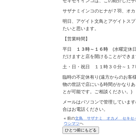
セキセイインコは、この紹介した子
サザナミインコのヒナが７羽、オカ
明日、アゲイト文鳥とアゲイトスプ
たいと思います。
【営業時間】
平日
１３時～１６時
(水曜定休日
だけますと店を開けることができます
土・日・祝日 １１時３０分～１
臨時の不定休有り(遠方からのお客
物の世話で店にいる時間がかなりあ
とが可能です。ご相談ください。)
メールはパソコンで管理しています
合はお電話ください。
« 前の
文鳥 サザナミ オカメ セキセ
ウシマツ
へ