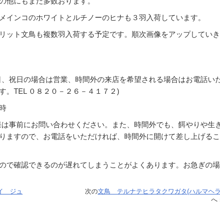
の他にもまだ多数おります。
メインコのホワイトとルチノーのヒナも３羽入荷しています。
リット文鳥も複数羽入荷する予定です。順次画像をアップしていき
、祝日の場合は営業、時間外の来店を希望される場合はお電話い
。TEL ０８２０－２６－４１７２)
７時
様は事前にお問い合わせください。また、時間外でも、餌やりや生
りますので、お電話をいただければ、時間外に開けて差し上げるこ
ので確認できるのが遅れてしまうことがよくあります。お急ぎの場
イ ジュ
次の
文鳥 テルナテヒラタクワガタ(ハルマヘラ
へ 