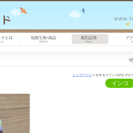
トップページ
» セキセイインコのヒナた
インコ