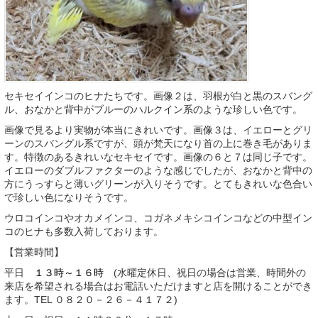
セキセイインコのヒナたちです。画像２は、羽根が白と黒のスバング
ル、おなかと背中がブルーのハルクイン系のような珍しい色です。
画像で見るより実物が本当にきれいです。画像３は、イエローとグリ
ーンのスバングル系ですが、頭が梵天になり首の上に巻き毛がありま
す。特徴のあるきれいなセキセイです。画像の６と７は同じ子です。
イエローのダブルファクターのような感じでしたが、おなかと背中の
方にうっすらと薄いグリーンが入りそうです。とてもきれいな色合い
で珍しい色になりそうです。
ウロコインコやオカメインコ、コガネメキシコインコなどの中型イン
コのヒナも多数入荷しております。
【営業時間】
平日
１３時～１６時
(水曜定休日、祝日の場合は営業、時間外の
来店を希望される場合はお電話いただけますと店を開けることができ
ます。TEL ０８２０－２６－４１７２)