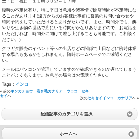
土・日・祝日 １１時３０分～１７時
臨時の不定休有り、特に平日は急用や諸事情で開店時間が不定時にな
ることがあります(遠方からのお客様は事前に営業のお問い合わせや
時間予約をしていただけるとありがたいです。また、時間外でも、餌
やりや生き物の世話で店にいる時間がかなりありますので、お電話を
いただければ、時間外に開けて差し上げることも可能です。ご相談く
ださい。)
クワガタ販売のイベント等への出店などの関係で土日などに臨時休業
する場合もあるかもしれません。随時ホームページでご確認くださ
い。
メールはパソコンで管理していますので確認できるのが遅れてしまう
ことがよくあります。お急ぎの場合はお電話ください。
Tags：
インコ
« 前の
キンカチョウ 巻き毛カナリア ウロコ セキ
セイ
へ
次の
セキセイインコ カナリア
へ »
配信記事のカテゴリを選択
ホームへ