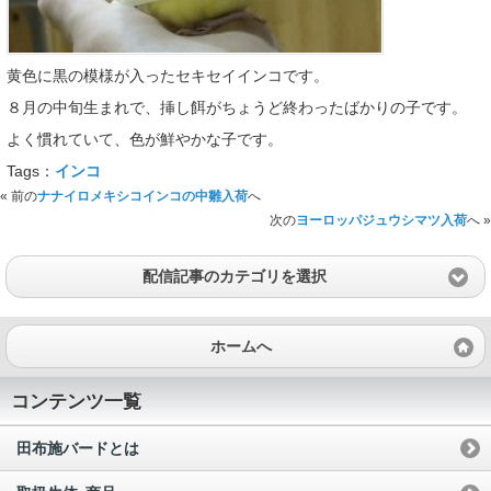
黄色に黒の模様が入ったセキセイインコです。
８月の中旬生まれで、挿し餌がちょうど終わったばかりの子です。
よく慣れていて、色が鮮やかな子です。
Tags：
インコ
« 前の
ナナイロメキシコインコの中雛入荷
へ
次の
ヨーロッパジュウシマツ入荷
へ »
配信記事のカテゴリを選択
ホームへ
コンテンツ一覧
田布施バードとは