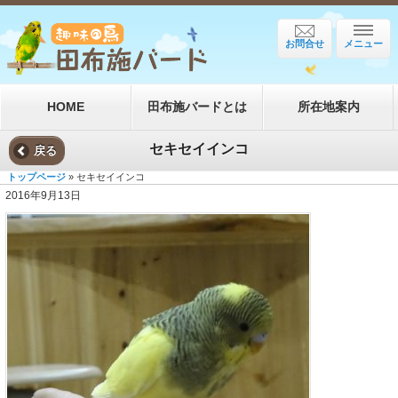
お問合せ
メニュー
HOME
田布施バードとは
所在地案内
セキセイインコ
戻る
トップページ
» セキセイインコ
2016年9月13日