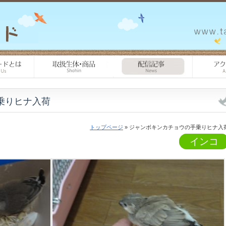
乗りヒナ入荷
トップページ
» ジャンボキンカチョウの手乗りヒナ入
インコ