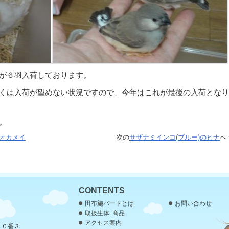
が６羽入荷しております。
くは入荷が望めない状況ですので、今年はこれが最後の入荷となり
。
オカメイ
次の
サザナミインコ(ブルー)のヒナ
へ 
CONTENTS
田布施バードとは
お問い合わせ
取扱生体･商品
アクセス案内
３０番３