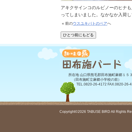
アキクサインコのルビノーのヒナも
ってしまいました。なかなか入荷し
« 前の
ウスユキバトのペア
へ
所在地 山口県熊毛郡田布施町麻郷１５
（田布施町立麻郷小学校の前）
TEL.0820-26-4172 FAX.0820-26-4
Copyright©2026 TABUSE BIRD All Rights Re