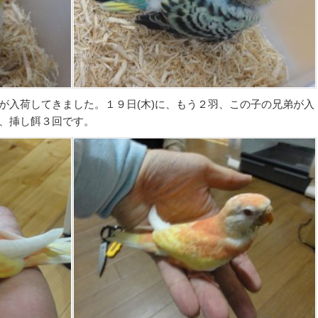
が入荷してきました。１９日(木)に、もう２羽、この子の兄弟が入
、挿し餌３回です。