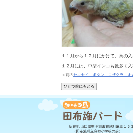
１１月から１２月にかけて、鳥の入
１２月には、中型インコも数多く入
« 前の
セキセイ ボタン コザクラ オ
所在地 山口県熊毛郡田布施町麻郷１５
（田布施町立麻郷小学校の前）