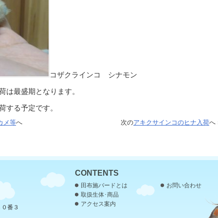
コザクラインコ シナモン
荷は最盛期となります。
荷する予定です。
カメ等
へ
次の
アキクサインコのヒナ入荷
へ 
CONTENTS
田布施バードとは
お問い合わせ
取扱生体･商品
アクセス案内
３０番３