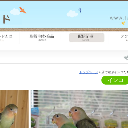
トップページ
» 店で遊ぶインコた
インコ