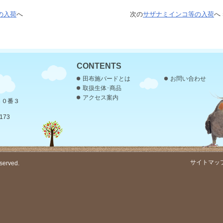
の入荷
へ
次の
サザナミインコ等の入荷
へ 
CONTENTS
田布施バードとは
お問い合わせ
取扱生体･商品
アクセス案内
３０番３
173
サイトマッ
served.