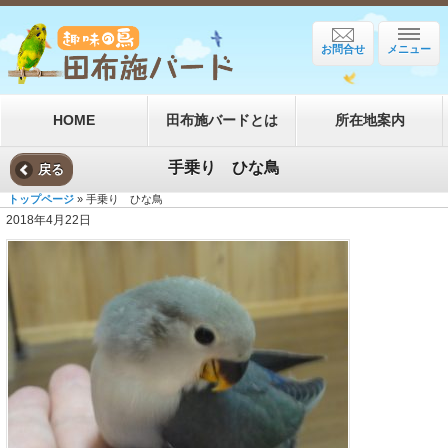
お問合せ
メニュー
HOME
田布施バードとは
所在地案内
手乗り ひな鳥
戻る
トップページ
» 手乗り ひな鳥
2018年4月22日