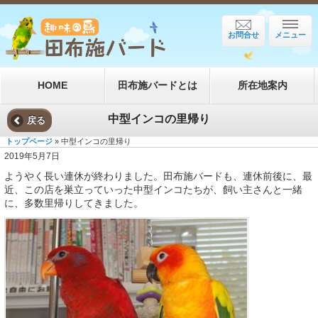
お問合せ
メニュー
HOME
田布施バードとは
所在地案内
中型インコの里帰り
戻る
トップページ
» 中型インコの里帰り
2019年5月7日
ようやく長い連休が終わりました。田布施バードも、連休前後に、最
近、この店を巣立っていった中型インコたちが、飼い主さんと一緒
に、多数里帰りしてきました。