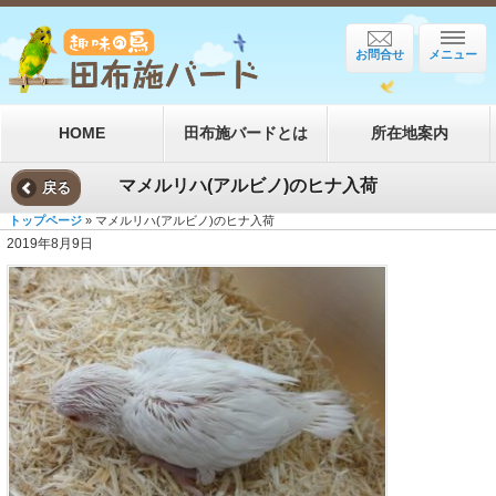
お問合せ
メニュー
HOME
田布施バードとは
所在地案内
マメルリハ(アルビノ)のヒナ入荷
戻る
トップページ
» マメルリハ(アルビノ)のヒナ入荷
2019年8月9日