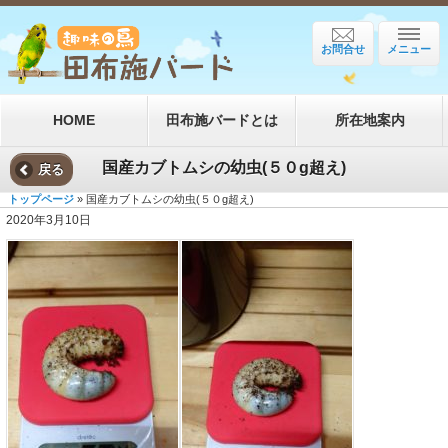
お問合せ
メニュー
HOME
田布施バードとは
所在地案内
国産カブトムシの幼虫(５０g超え)
戻る
トップページ
» 国産カブトムシの幼虫(５０g超え)
2020年3月10日