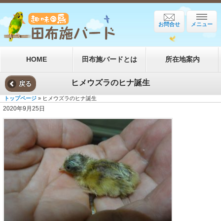
お問合せ
メニュー
HOME
田布施バードとは
所在地案内
ヒメウズラのヒナ誕生
戻る
トップページ
» ヒメウズラのヒナ誕生
2020年9月25日