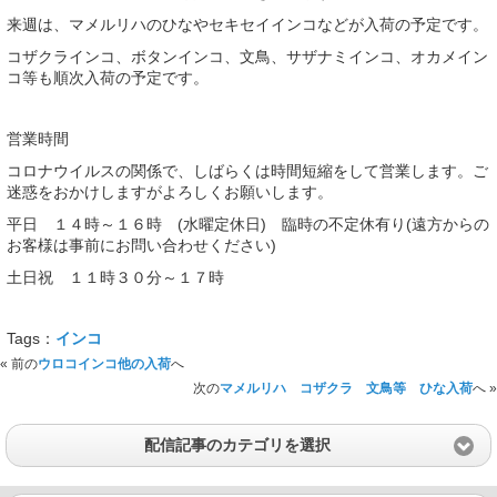
来週は、マメルリハのひなやセキセイインコなどが入荷の予定です。
コザクラインコ、ボタンインコ、文鳥、サザナミインコ、オカメイン
コ等も順次入荷の予定です。
営業時間
コロナウイルスの関係で、しばらくは時間短縮をして営業します。ご
迷惑をおかけしますがよろしくお願いします。
平日 １４時～１６時 (水曜定休日) 臨時の不定休有り(遠方からの
お客様は事前にお問い合わせください)
土日祝 １１時３０分～１７時
Tags：
インコ
« 前の
ウロコインコ他の入荷
へ
次の
マメルリハ コザクラ 文鳥等 ひな入荷
へ »
配信記事のカテゴリを選択