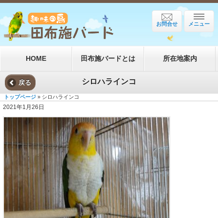
お問合せ
メニュー
HOME
田布施バードとは
所在地案内
シロハラインコ
戻る
トップページ
» シロハラインコ
2021年1月26日