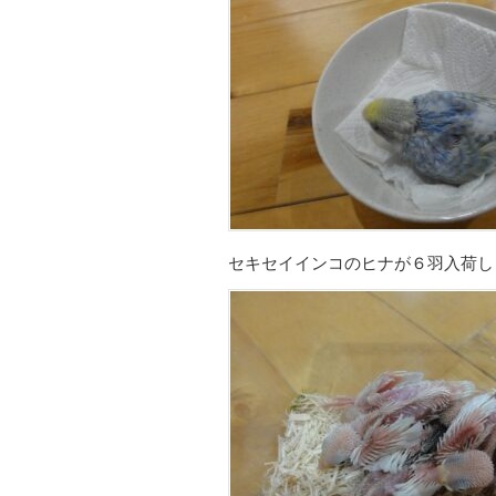
セキセイインコのヒナが６羽入荷し