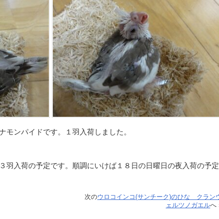
ナモンパイドです。１羽入荷しました。
３羽入荷の予定です。順調にいけば１８日の日曜日の夜入荷の予定
次の
ウロコインコ(サンチーク)のひな クラン
ェルツノガエル
へ 