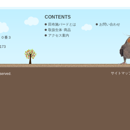
CONTENTS
田布施バードとは
お問い合わせ
取扱生体･商品
アクセス案内
３０番３
173
サイトマッ
served.